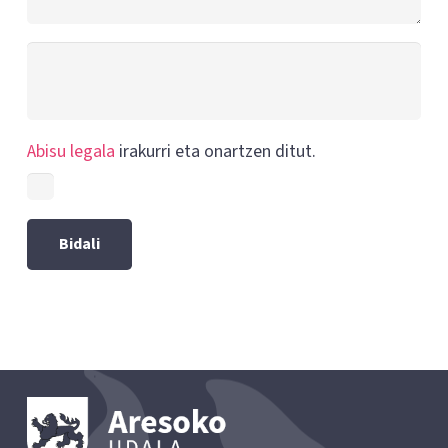
Abisu legala
irakurri eta onartzen ditut.