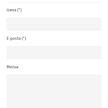
Izena (*)
E-posta (*)
Mezua