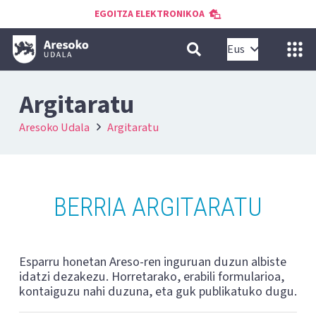
EGOITZA ELEKTRONIKOA
Eus
Argitaratu
Aresoko Udala
Argitaratu
BERRIA ARGITARATU
Esparru honetan Areso-ren inguruan duzun albiste
idatzi dezakezu. Horretarako, erabili formularioa,
kontaiguzu nahi duzuna, eta guk publikatuko dugu.