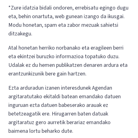
*Zure idatzia bidali ondoren, errebisatu egingo dugu
eta, behin onartuta, web gunean izango da ikusgai.
Modu honetan, spam eta zabor mezuak sahietsi
ditzakegu.
Atal honetan herriko norbanako eta eragileen berri
eta ekintzei buruzko informazioa topatuko duzu.
Udalak ez du hemen publikatzen denaren ardura eta
erantzunkizunik bere gain hartzen.
Ezta arduradun izanen interesdunek Agendan
argitaratutako ekitaldi batean emandako datuen
inguruan ezta datuen babeserako arauak ez
betetzeagatik ere. Hirugarren baten datuak
argitaratuz gero aurretik berariaz emandako
baimena lortu beharko dute.