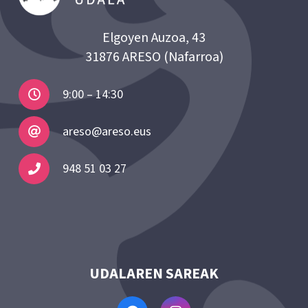
Elgoyen Auzoa, 43
31876 ARESO (Nafarroa)
9:00 – 14:30
areso@areso.eus
948 51 03 27
UDALAREN SAREAK