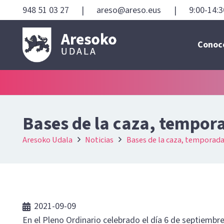
948 51 03 27
|
areso@areso.eus
|
9:00-14:3
Conoc
Bases de la caza, tempor
Aresoko Udala
Noticias
Bases de la caza, temporad
2021-09-09
En el Pleno Ordinario celebrado el día 6 de septiembre