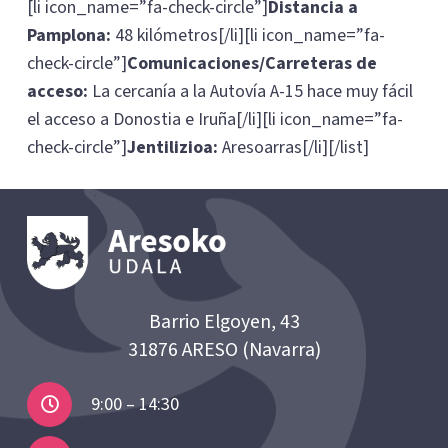
[li icon_name=”fa-check-circle”]
Distancia a
Pamplona:
48 kilómetros[/li][li icon_name=”fa-
check-circle”]
Comunicaciones/Carreteras de
acceso:
La cercanía a la Autovía A-15 hace muy fácil
el acceso a Donostia e Iruña[/li][li icon_name=”fa-
check-circle”]
Jentilizioa:
Aresoarras[/li][/list]
Barrio Elgoyen, 43
31876 ARESO (Navarra)
9:00 – 14:30