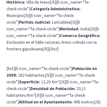
Histórica:
Villa de Areso[/li][li icon_name=”fa-
check-circle”]
Categoría Administrativa:
Municipio[/li][li icon_name=”fa-check-
circle”]
Partido Judicial:
Leitzaldea[/li][li
icon_name=”fa-check-circle”]
Merindad:
Iruña[/li][li
icon_name=”fa-check-circle”]
Comarca Geográfica:
Enclavado en el Valle Leizaran, Areso colinda con la
frontera gipuzkoana[/li][/list]
[list][li icon_name=”fa-check-circle”]
Población en
2009:
282 habitantes[/li][li icon_name=”fa-check-
circle”]
Superficie:
12,20 Km²[/li][li icon_name=”fa-
check-circle”]
Densidad de Población:
23,11
habitantes/Km²[/li][li icon_name=”fa-check-
circle”]
Altitud en el Ayuntamiento:
498 metros[/li]