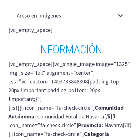
Areso en Imágenes
[vc_empty_space]
INFORMACIÓN
[vc_empty_space][vc_single_image image=”1325″
img_size=”full” alignment=”center”
css=”.vc_custom_1453733848308{padding-top:
20px !important;padding-bottom: 20px
!important;}”]
[list][li icon_name=”fa-check-circle”]
Comunidad
Autónoma:
Comunidad Foral de Navarra[/li][li
icon_name=”fa-check-circle”]
Provincia:
Navarra[/li]
[li icon_name=”fa-check-circle”]
Categoría