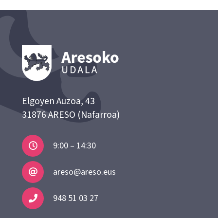
Elgoyen Auzoa, 43
31876 ARESO (Nafarroa)
9:00 – 14:30
areso@areso.eus
948 51 03 27