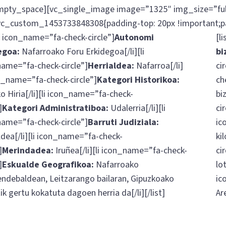
mpty_space][vc_single_image image=”1325″ img_size=”ful
vc_custom_1453733848308{padding-top: 20px !important;pa
[li icon_name=”fa-check-circle”]
Autonomi
[l
egoa:
Nafarroako Foru Erkidegoa[/li][li
bi
ame=”fa-check-circle”]
Herrialdea:
Nafarroa[/li]
cir
on_name=”fa-check-circle”]
Kategori Historikoa:
ch
o Hiria[/li][li icon_name=”fa-check-
bi
]
Kategori Administratiboa:
Udalerria[/li][li
cir
ame=”fa-check-circle”]
Barruti Judiziala:
ic
ldea[/li][li icon_name=”fa-check-
ki
]
Merindadea:
Iruñea[/li][li icon_name=”fa-check-
cir
]
Eskualde Geografikoa:
Nafarroako
lo
ndebaldean, Leitzarango bailaran, Gipuzkoako
ic
k gertu kokatuta dagoen herria da[/li][/list]
Ar