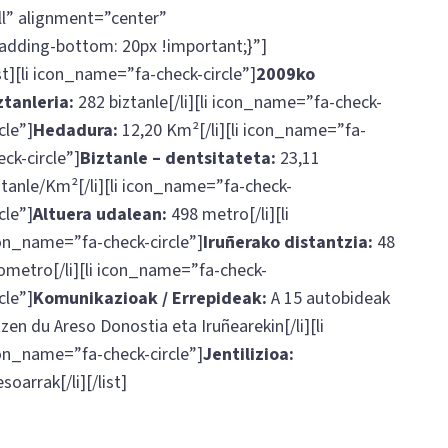
l” alignment=”center”
dding-bottom: 20px !important;}”]
ist][li icon_name=”fa-check-circle”]
2009ko
ztanleria:
282 biztanle[/li][li icon_name=”fa-check-
cle”]
Hedadura:
12,20 Km²[/li][li icon_name=”fa-
eck-circle”]
Biztanle – dentsitateta:
23,11
ztanle/Km²[/li][li icon_name=”fa-check-
cle”]
Altuera udalean:
498 metro[/li][li
on_name=”fa-check-circle”]
Iruñerako distantzia:
48
lometro[/li][li icon_name=”fa-check-
cle”]
Komunikazioak / Errepideak:
A 15 autobideak
tzen du Areso Donostia eta Iruñearekin[/li][li
on_name=”fa-check-circle”]
Jentilizioa:
esoarrak[/li][/list]