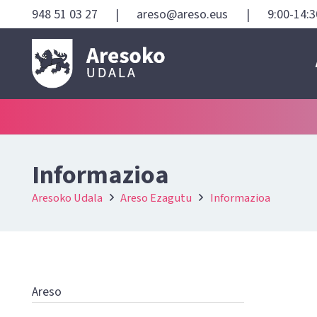
948 51 03 27
|
areso@areso.eus
|
9:00-14:3
Informazioa
Aresoko Udala
Areso Ezagutu
Informazioa
Areso