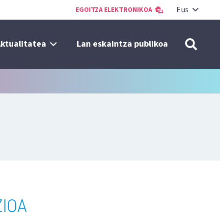
Eus
EGOITZA ELEKTRONIKOA
ktualitatea
Lan eskaintza publikoa
IOA