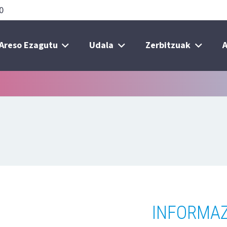
0
Areso Ezagutu
Udala
Zerbitzuak
A
INFORMAZ