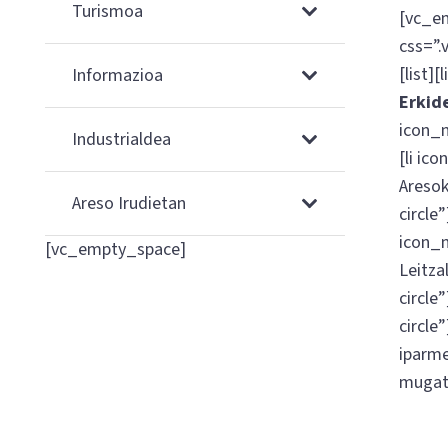
Turismoa
[vc_e
css=”.
[list]
Informazioa
Erkid
icon_n
Industrialdea
[li ic
Aresok
Areso Irudietan
circle”
icon_n
[vc_empty_space]
Leitza
circle”
circle”
iparme
mugati