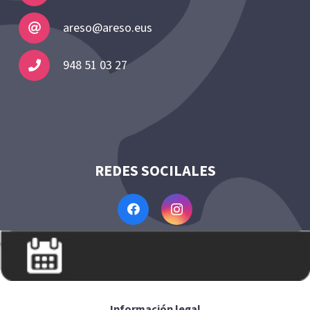
areso@areso.eus
948 51 03 27
REDES SOCILALES
Información legal