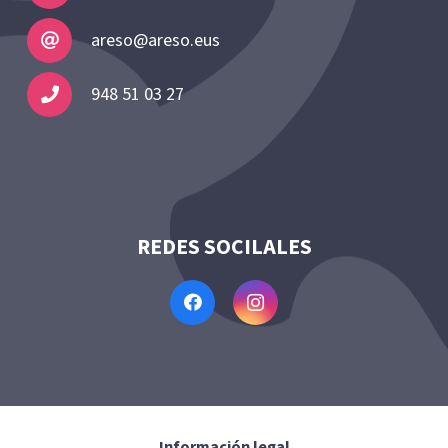
areso@areso.eus
948 51 03 27
REDES SOCILALES
Información legal