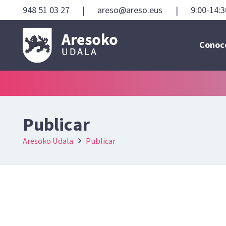
948 51 03 27
|
areso@areso.eus
|
9:00-14:3
Conoc
Publicar
Aresoko Udala
Publicar