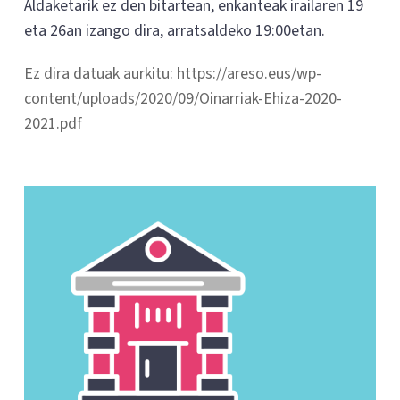
Aldaketarik ez den bitartean, enkanteak irailaren 19
eta 26an izango dira, arratsaldeko 19:00etan.
Ez dira datuak aurkitu: https://areso.eus/wp-
content/uploads/2020/09/Oinarriak-Ehiza-2020-
2021.pdf