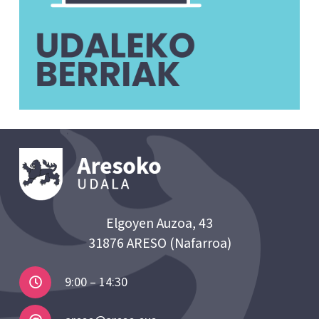
Elgoyen Auzoa, 43
31876 ARESO (Nafarroa)
9:00 – 14:30