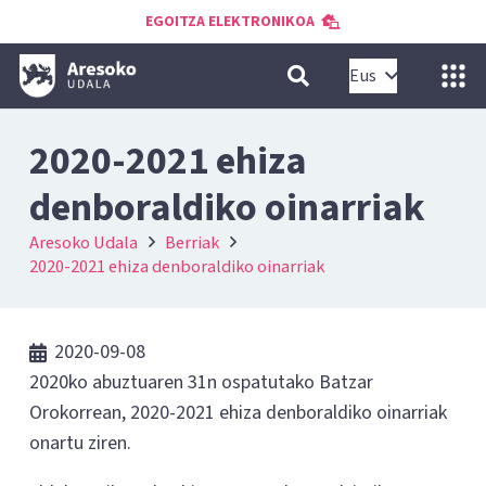
EGOITZA ELEKTRONIKOA
Eus
2020-2021 ehiza
denboraldiko oinarriak
Aresoko Udala
Berriak
2020-2021 ehiza denboraldiko oinarriak
2020-09-08
2020ko abuztuaren 31n ospatutako Batzar
Orokorrean, 2020-2021 ehiza denboraldiko oinarriak
onartu ziren.