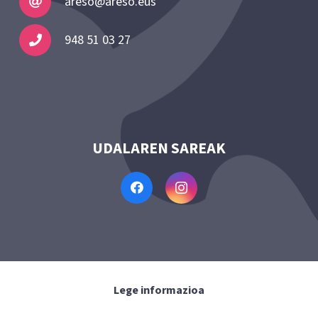
areso@areso.eus
948 51 03 27
UDALAREN SAREAK
Lege informazioa