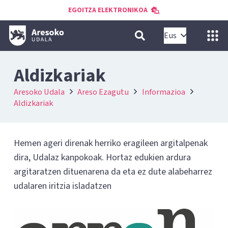
EGOITZA ELEKTRONIKOA
Eus
Aldizkariak
Aresoko Udala
Areso Ezagutu
Informazioa
Aldizkariak
Hemen ageri direnak herriko eragileen argitalpenak
dira, Udalaz kanpokoak. Hortaz edukien ardura
argitaratzen dituenarena da eta ez dute alabeharrez
udalaren iritzia isladatzen