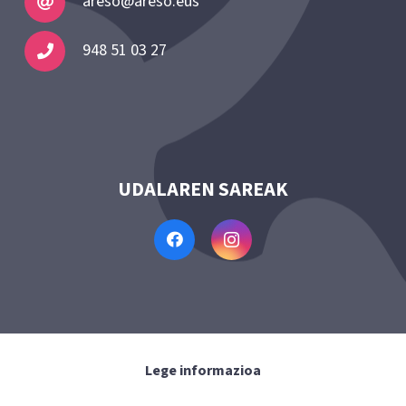
areso@areso.eus
948 51 03 27
UDALAREN SAREAK
Lege informazioa