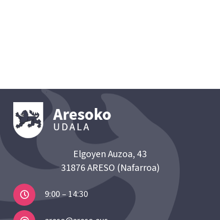
Elgoyen Auzoa, 43
31876 ARESO (Nafarroa)
9:00 – 14:30