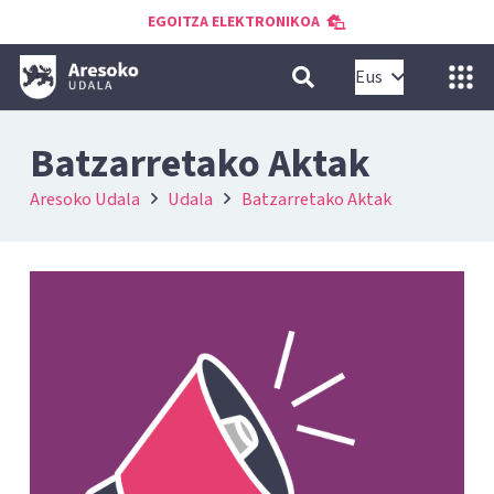
EGOITZA ELEKTRONIKOA
Eus
Batzarretako Aktak
Aresoko Udala
Udala
Batzarretako Aktak