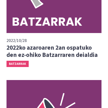
2022/10/28
2022ko azaroaren 2an ospatuko
den ez-ohiko Batzarraren deialdia
BATZARRAK