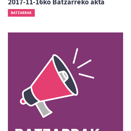
2017-11-16ko Batzarreko akta
BATZARRAK