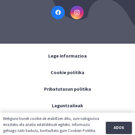
Lege informazioa
Cookie politika
Pribatutasun politika
Laguntzaileak
Webgune honek cookie-ak erabiltzen ditu, zure nabigazioa
Kontaktua
errazteko eta analisi estatistikoak egiteko. Informazio
ADOS
gehiago nahi baduzu, kontsultatu gure Cookien Politika.