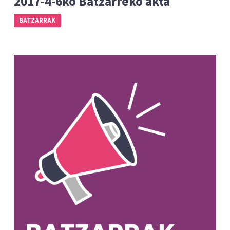
2017-4-6ko Batzarreko akta
BATZARRAK