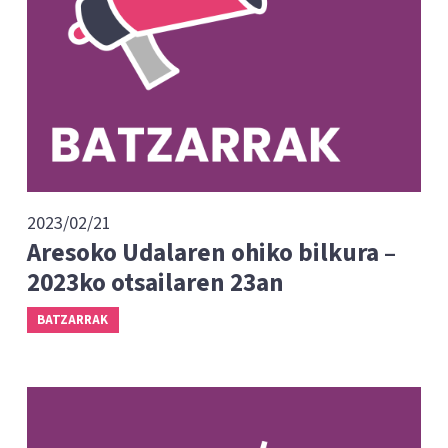
2023/02/21
Aresoko Udalaren ohiko bilkura –
2023ko otsailaren 23an
BATZARRAK