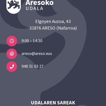
Elgoyen Auzoa, 43
31876 ARESO (Nafarroa)
9:00 – 14:30
areso@areso.eus
948 51 03 27
UDALAREN SAREAK