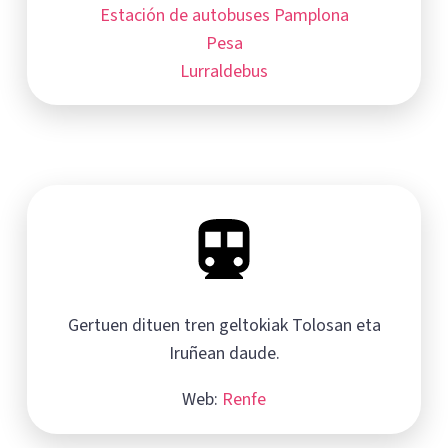
Estación de autobuses Pamplona
Pesa
Lurraldebus
Gertuen dituen tren geltokiak Tolosan eta
Iruñean daude.
Web:
Renfe