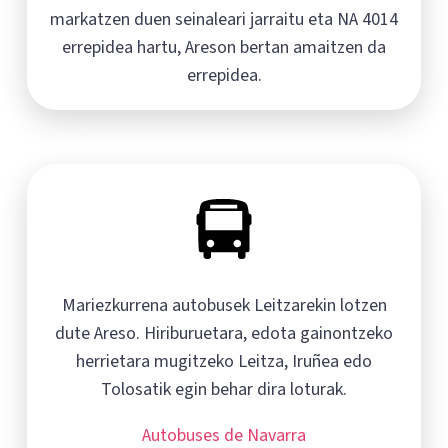
markatzen duen seinaleari jarraitu eta NA 4014
errepidea hartu, Areson bertan amaitzen da
errepidea.
Mariezkurrena autobusek Leitzarekin lotzen
dute Areso. Hiriburuetara, edota gainontzeko
herrietara mugitzeko Leitza, Iruñea edo
Tolosatik egin behar dira loturak.
Autobuses de Navarra