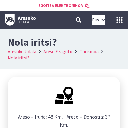
EGOITZA ELEKTRONIKOA
Eus
Nola iritsi?
Aresoko Udala
Areso Ezagutu
Turismoa
Nola iritsi?
Areso – Iruña: 48 Km. | Areso – Donostia: 37
Km.