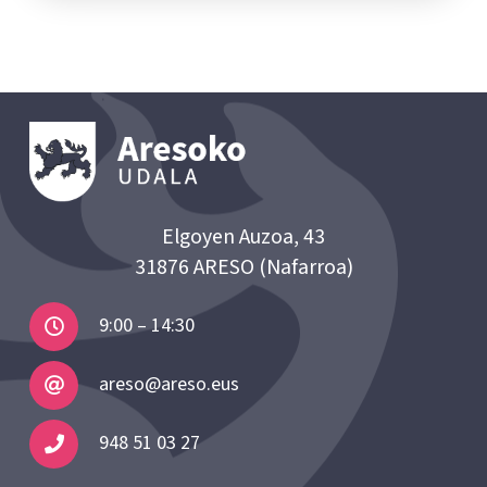
Elgoyen Auzoa, 43
31876 ARESO (Nafarroa)
9:00 – 14:30
areso@areso.eus
948 51 03 27