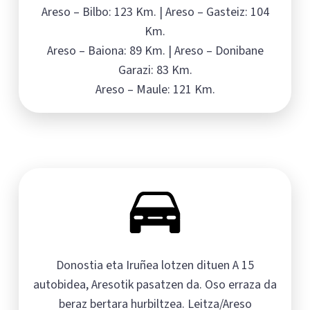
Areso – Bilbo: 123 Km. | Areso – Gasteiz: 104
Km.
Areso – Baiona: 89 Km. | Areso – Donibane
Garazi: 83 Km.
Areso – Maule: 121 Km.
Donostia eta Iruñea lotzen dituen A 15
autobidea, Aresotik pasatzen da. Oso erraza da
beraz bertara hurbiltzea. Leitza/Areso