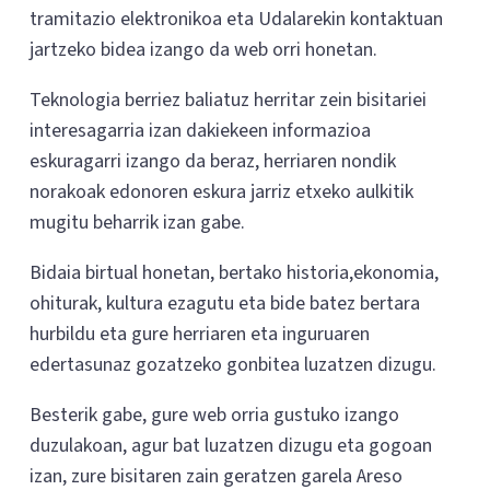
tramitazio elektronikoa eta Udalarekin kontaktuan
jartzeko bidea izango da web orri honetan.
Teknologia berriez baliatuz herritar zein bisitariei
interesagarria izan dakiekeen informazioa
eskuragarri izango da beraz, herriaren nondik
norakoak edonoren eskura jarriz etxeko aulkitik
mugitu beharrik izan gabe.
Bidaia birtual honetan, bertako historia,ekonomia,
ohiturak, kultura ezagutu eta bide batez bertara
hurbildu eta gure herriaren eta inguruaren
edertasunaz gozatzeko gonbitea luzatzen dizugu.
Besterik gabe, gure web orria gustuko izango
duzulakoan, agur bat luzatzen dizugu eta gogoan
izan, zure bisitaren zain geratzen garela Areso