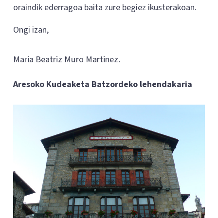
oraindik ederragoa baita zure begiez ikusterakoan.
Ongi izan,
Maria Beatriz Muro Martinez.
Aresoko Kudeaketa Batzordeko lehendakaria