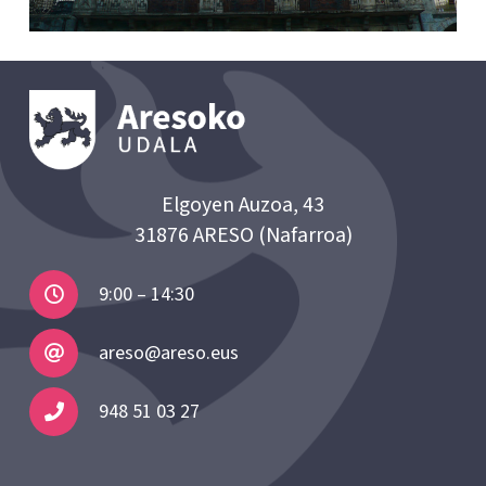
Elgoyen Auzoa, 43
31876 ARESO (Nafarroa)
9:00 – 14:30
areso@areso.eus
948 51 03 27