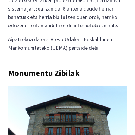
Udaletxearen azken proiektuetako bat, herrian wifi
sistema jartzea izan da. 6 antena daude herrian
banatuak eta herria bisitatzen duen orok, herriko
edozein tokitan aurkituko du interneteko seinalea.
Aipatzekoa da ere, Areso Udalerri Euskaldunen
Mankomunitateko (UEMA) partaide dela.
Monumentu Zibilak