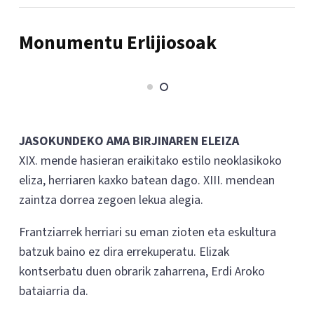
Monumentu Erlijiosoak
JASOKUNDEKO AMA BIRJINAREN ELEIZA
XIX. mende hasieran eraikitako estilo neoklasikoko
eliza, herriaren kaxko batean dago. XIII. mendean
zaintza dorrea zegoen lekua alegia.
Frantziarrek herriari su eman zioten eta eskultura
batzuk baino ez dira errekuperatu. Elizak
kontserbatu duen obrarik zaharrena, Erdi Aroko
bataiarria da.