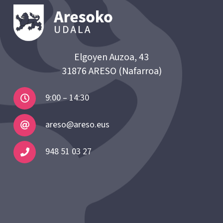
Elgoyen Auzoa, 43
31876 ARESO (Nafarroa)
9:00 – 14:30
areso@areso.eus
948 51 03 27