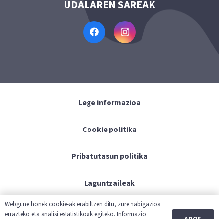
UDALAREN SAREAK
Lege informazioa
Cookie politika
Pribatutasun politika
Laguntzaileak
Webgune honek cookie-ak erabiltzen ditu, zure nabigazioa
Kontaktua
errazteko eta analisi estatistikoak egiteko. Informazio
ADOS