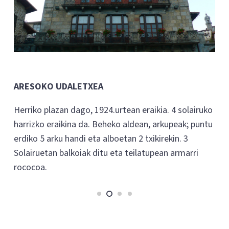
ARESOKO UDALETXEA
Herriko plazan dago, 1924.urtean eraikia. 4 solairuko
harrizko eraikina da. Beheko aldean, arkupeak; puntu
erdiko 5 arku handi eta alboetan 2 txikirekin. 3
Solairuetan balkoiak ditu eta teilatupean armarri
rococoa.