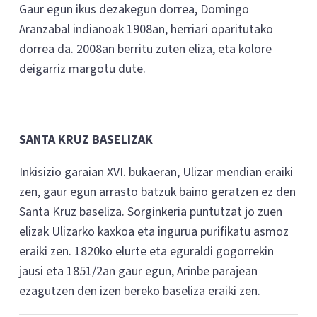
Gaur egun ikus dezakegun dorrea, Domingo
Aranzabal indianoak 1908an, herriari oparitutako
dorrea da. 2008an berritu zuten eliza, eta kolore
deigarriz margotu dute.
SANTA KRUZ BASELIZAK
Inkisizio garaian XVI. bukaeran, Ulizar mendian eraiki
zen, gaur egun arrasto batzuk baino geratzen ez den
Santa Kruz baseliza. Sorginkeria puntutzat jo zuen
elizak Ulizarko kaxkoa eta ingurua purifikatu asmoz
eraiki zen. 1820ko elurte eta eguraldi gogorrekin
jausi eta 1851/2an gaur egun, Arinbe parajean
ezagutzen den izen bereko baseliza eraiki zen.