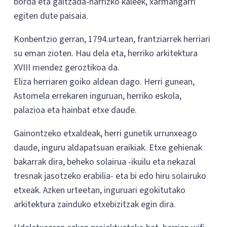
borda eta galtzada-harrizko kaleek, xarmangarri
egiten dute paisaia.
Konbentzio gerran, 1794.urtean, frantziarrek herriari
su eman zioten. Hau dela eta, herriko arkitektura
XVIII mendez geroztikoa da.
Eliza herriaren goiko aldean dago. Herri gunean,
Astomela errekaren inguruan, herriko eskola,
palazioa eta hainbat etxe daude.
Gainontzeko etxaldeak, herri gunetik urrunxeago
daude, inguru aldapatsuan eraikiak. Etxe gehienak
bakarrak dira, beheko solairua -ikuilu eta nekazal
tresnak jasotzeko erabilia- eta bi edo hiru solairuko
etxeak. Azken urteetan, inguruari egokitutako
arkitektura zainduko etxebizitzak egin dira.