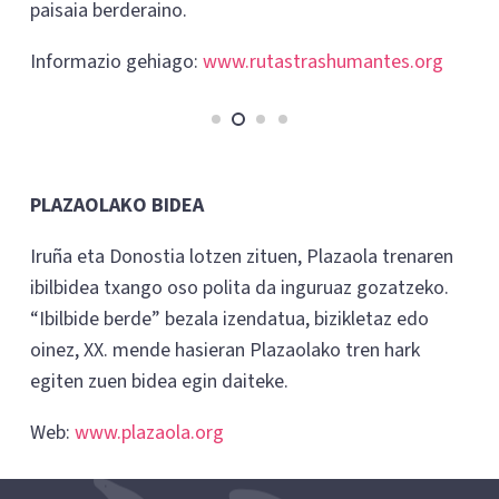
paisaia berderaino.
Informazio gehiago:
www.rutastrashumantes.org
PLAZAOLAKO BIDEA
Iruña eta Donostia lotzen zituen, Plazaola trenaren
ibilbidea txango oso polita da inguruaz gozatzeko.
“Ibilbide berde” bezala izendatua, bizikletaz edo
oinez, XX. mende hasieran Plazaolako tren hark
egiten zuen bidea egin daiteke.
Web:
www.plazaola.org