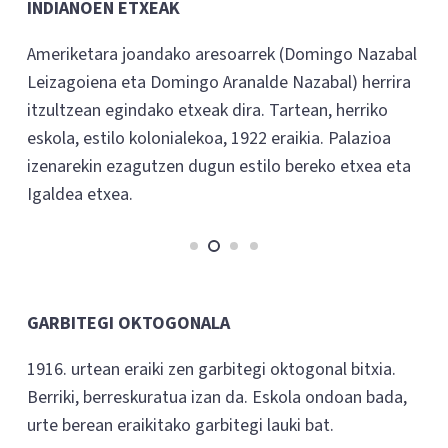
INDIANOEN ETXEAK
Ameriketara joandako aresoarrek (Domingo Nazabal
Leizagoiena eta Domingo Aranalde Nazabal) herrira
itzultzean egindako etxeak dira. Tartean, herriko
eskola, estilo kolonialekoa, 1922 eraikia. Palazioa
izenarekin ezagutzen dugun estilo bereko etxea eta
Igaldea etxea.
GARBITEGI OKTOGONALA
1916. urtean eraiki zen garbitegi oktogonal bitxia.
Berriki, berreskuratua izan da. Eskola ondoan bada,
urte berean eraikitako garbitegi lauki bat.