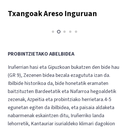
Txangoak Areso Inguruan
PROBINTZIETAKO ABELBIDEA
Iruñerrian hasi eta Gipuzkoan bukatzen den bide hau
(GR 9), Zezenen bidea bezala ezagututa izan da.
Ibilbide historikoa da, bide honetatik eramaten
baitzituzten Bardeetatik eta Nafarroa hegoaldetik
zezenak, Azpeitia eta probintziako herrietara.4-5
egunetan egiten da ibilbidea, eta paisaia aldaketa
nabarmenak eskaintzen ditu, Iruñerriko landa
lehorretik, Kantauriar isurialdeko klimari dagokion