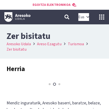
EGOITZA ELEKTRONIKOA
Eus
Zer bisitatu
Aresoko Udala
Areso Ezagutu
Turismoa
Zer bisitatu
Herria
Mendiz inguraturik, Aresoko baserri, baratze, belaze,