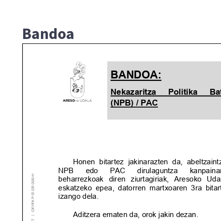
Bandoa