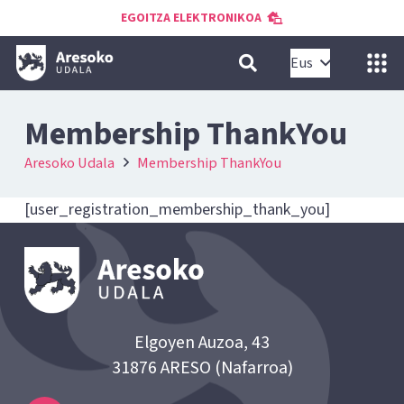
EGOITZA ELEKTRONIKOA
Eus
Membership ThankYou
Aresoko Udala
Membership ThankYou
[user_registration_membership_thank_you]
Elgoyen Auzoa, 43
31876 ARESO (Nafarroa)