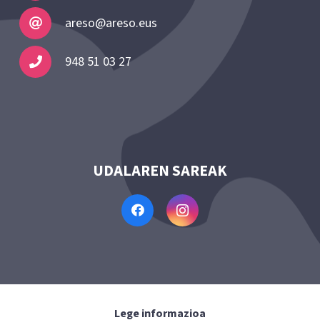
areso@areso.eus
948 51 03 27
UDALAREN SAREAK
Lege informazioa