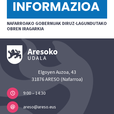
NAFARROAKO GOBERNUAK DIRUZ-LAGUNDUTAKO
OBREN IRAGARKIA
Elgoyen Auzoa, 43
31876 ARESO (Nafarroa)
9:00 – 14:30
areso@areso.eus