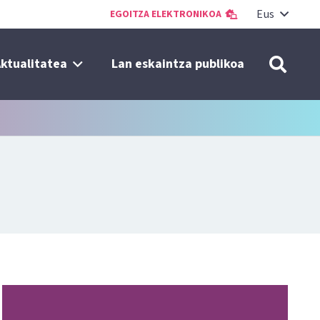
Eus
EGOITZA ELEKTRONIKOA
ktualitatea
Lan eskaintza publikoa