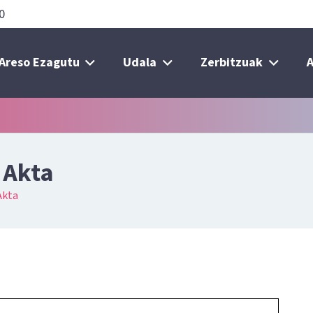
0
Areso Ezagutu
Udala
Zerbitzuak
A
 Akta
Akta