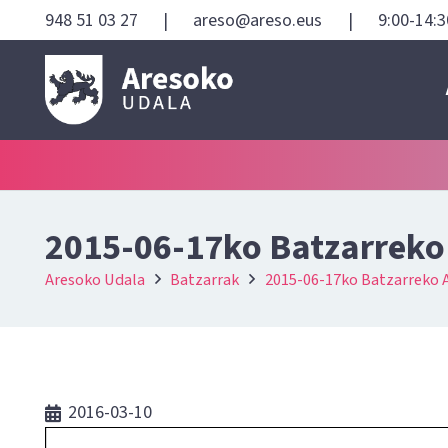
948 51 03 27
|
areso@areso.eus
|
9:00-14:3
2015-06-17ko Batzarreko
Aresoko Udala
Batzarrak
2015-06-17ko Batzarreko 
2016-03-10