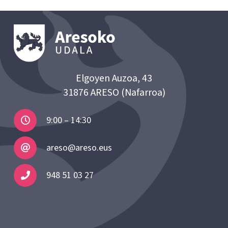
Elgoyen Auzoa, 43
31876 ARESO (Nafarroa)
9:00 – 14:30
areso@areso.eus
948 51 03 27