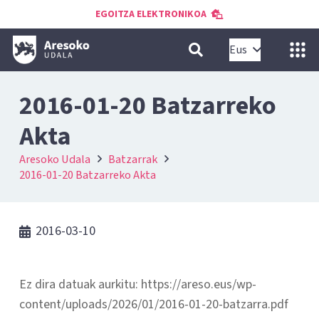
EGOITZA ELEKTRONIKOA
Eus
2016-01-20 Batzarreko
Akta
Aresoko Udala
Batzarrak
2016-01-20 Batzarreko Akta
2016-03-10
Ez dira datuak aurkitu: https://areso.eus/wp-
content/uploads/2026/01/2016-01-20-batzarra.pdf