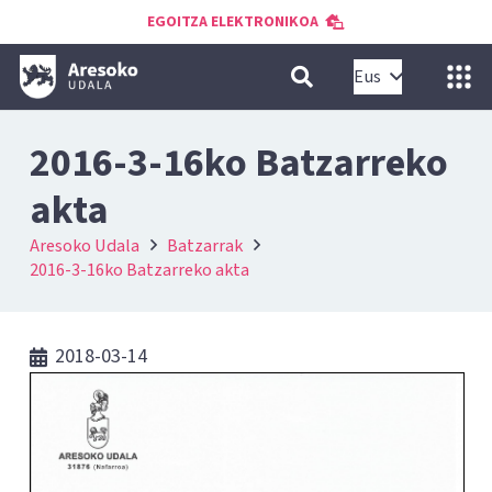
EGOITZA ELEKTRONIKOA
Eus
2016-3-16ko Batzarreko
akta
Aresoko Udala
Batzarrak
2016-3-16ko Batzarreko akta
2018-03-14