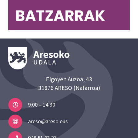
Elgoyen Auzoa, 43
31876 ARESO (Nafarroa)
9:00 – 14:30
areso@areso.eus