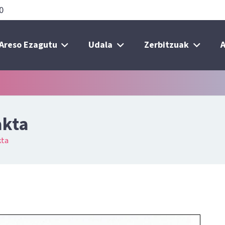
0
Areso Ezagutu
Udala
Zerbitzuak
A
akta
kta