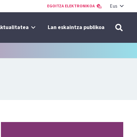
Eus
EGOITZA ELEKTRONIKOA
ktualitatea
Lan eskaintza publikoa