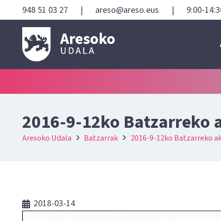
948 51 03 27
|
areso@areso.eus
|
9:00-14:3
2016-9-12ko Batzarreko 
Aresoko Udala
Batzarrak
2016-9-12ko Batzarreko a
2018-03-14