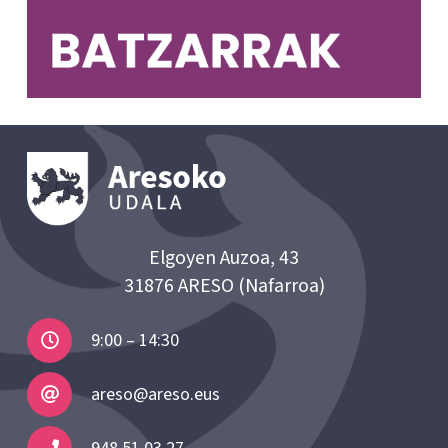
Elgoyen Auzoa, 43
31876 ARESO (Nafarroa)
9:00 – 14:30
areso@areso.eus