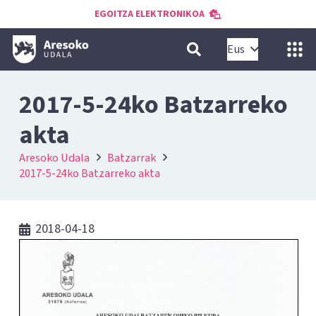
EGOITZA ELEKTRONIKOA
Eus
2017-5-24ko Batzarreko
akta
Aresoko Udala
Batzarrak
2017-5-24ko Batzarreko akta
2018-04-18