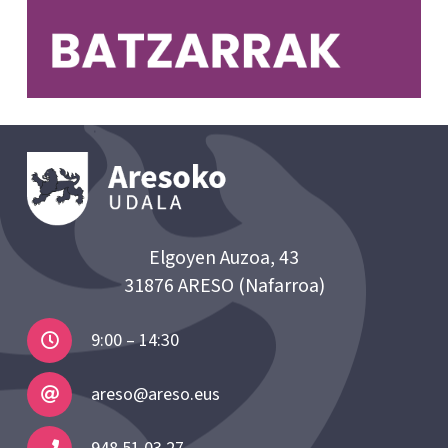
Elgoyen Auzoa, 43
31876 ARESO (Nafarroa)
9:00 – 14:30
areso@areso.eus