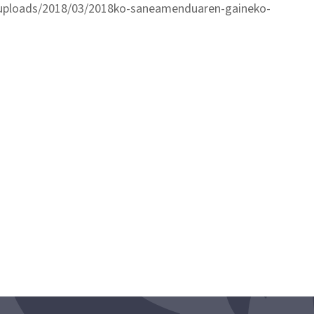
nt/uploads/2018/03/2018ko-saneamenduaren-gaineko-