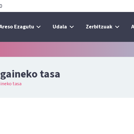
0
Areso Ezagutu
Udala
Zerbitzuak
A
gaineko tasa
ineko tasa