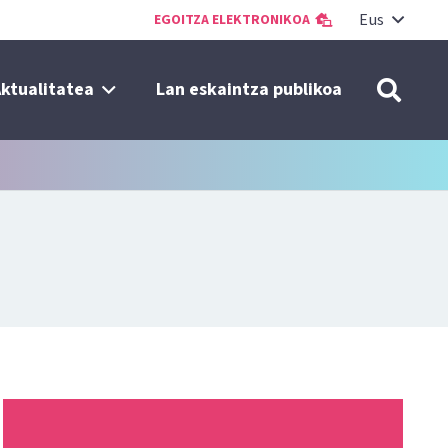
Eus
EGOITZA ELEKTRONIKOA
ktualitatea
Lan eskaintza publikoa