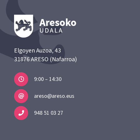
Elgoyen Auzoa, 43
31876 ARESO (Nafarroa)
9:00 – 14:30
areso@areso.eus
948 51 03 27