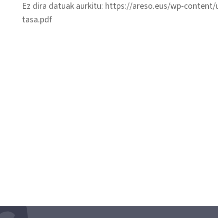
Ez dira datuak aurkitu: https://areso.eus/wp-conte
tasa.pdf