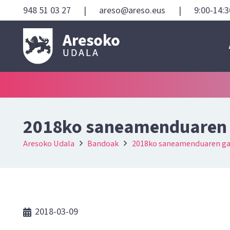
948 51 03 27
|
areso@areso.eus
|
9:00-14:3
2018ko saneamenduaren 
Aresoko Udala
Bandoak
2018ko saneamenduaren ga
2018-03-09