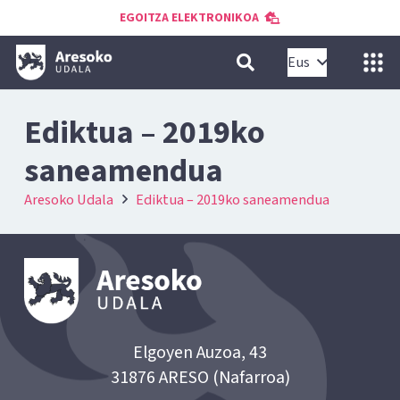
EGOITZA ELEKTRONIKOA
Eus
Ediktua – 2019ko
saneamendua
Aresoko Udala
Ediktua – 2019ko saneamendua
Elgoyen Auzoa, 43
31876 ARESO (Nafarroa)