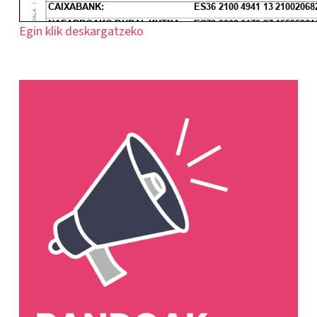
Egin klik deskargatzeko