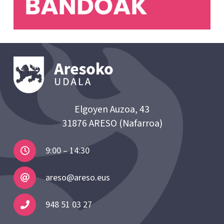
Elgoyen Auzoa, 43
31876 ARESO (Nafarroa)
9:00 – 14:30
areso@areso.eus
948 51 03 27