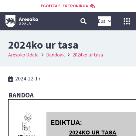
EGOITZA ELEKTRONIKOA
Eus
2024ko ur tasa
Aresoko Udala
Bandoak
2024ko ur tasa
2024-12-17
BANDOA