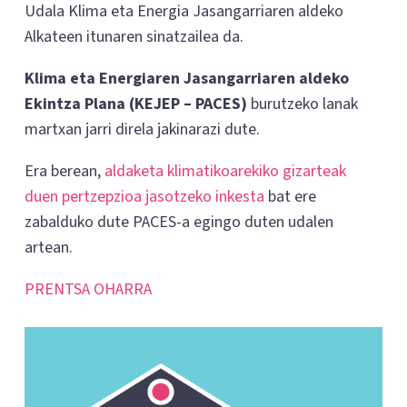
Udala Klima eta Energia Jasangarriaren aldeko
Alkateen itunaren sinatzailea da.
Klima eta Energiaren Jasangarriaren aldeko
Ekintza Plana (KEJEP – PACES)
burutzeko lanak
martxan jarri direla jakinarazi dute.
Era berean,
aldaketa klimatikoarekiko gizarteak
duen pertzepzioa jasotzeko inkesta
bat ere
zabalduko dute PACES-a egingo duten udalen
artean.
PRENTSA OHARRA