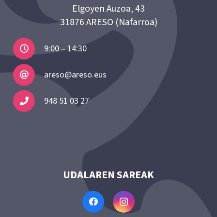
Elgoyen Auzoa, 43
31876 ARESO (Nafarroa)
9:00 – 14:30
areso@areso.eus
948 51 03 27
UDALAREN SAREAK