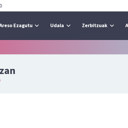
0
Areso Ezagutu
Udala
Zerbitzuak
A
azan
n