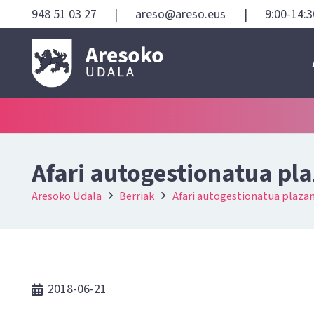
948 51 03 27
|
areso@areso.eus
|
9:00-14:3
Afari autogestionatua pl
Aresoko Udala
Berriak
Afari autogestionatua plaza
2018-06-21