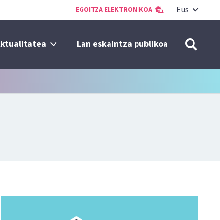
Eus
EGOITZA ELEKTRONIKOA
ktualitatea
Lan eskaintza publikoa