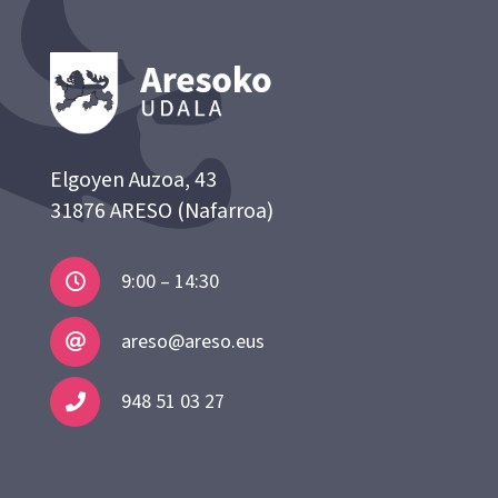
Elgoyen Auzoa, 43
31876 ARESO (Nafarroa)
9:00 – 14:30
areso@areso.eus
948 51 03 27