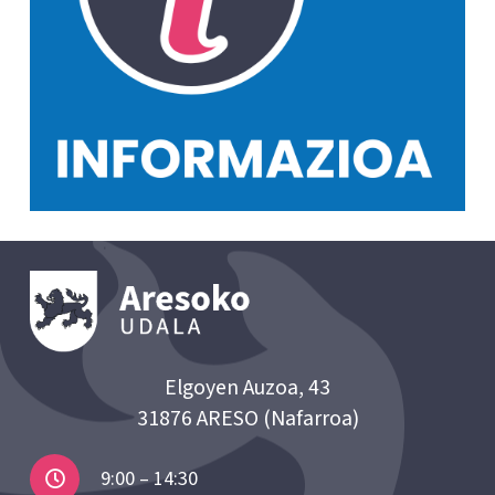
Elgoyen Auzoa, 43
31876 ARESO (Nafarroa)
9:00 – 14:30