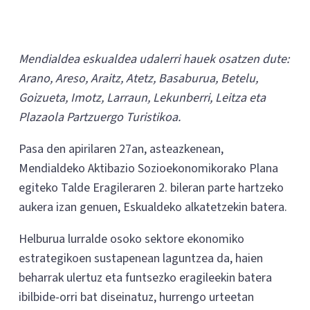
Mendialdea eskualdea udalerri hauek osatzen dute:
Arano, Areso, Araitz, Atetz, Basaburua, Betelu,
Goizueta, Imotz, Larraun, Lekunberri, Leitza eta
Plazaola Partzuergo Turistikoa.
Pasa den apirilaren 27an, asteazkenean,
Mendialdeko Aktibazio Sozioekonomikorako Plana
egiteko Talde Eragileraren 2. bileran parte hartzeko
aukera izan genuen, Eskualdeko alkatetzekin batera.
Helburua lurralde osoko sektore ekonomiko
estrategikoen sustapenean laguntzea da, haien
beharrak ulertuz eta funtsezko eragileekin batera
ibilbide-orri bat diseinatuz, hurrengo urteetan