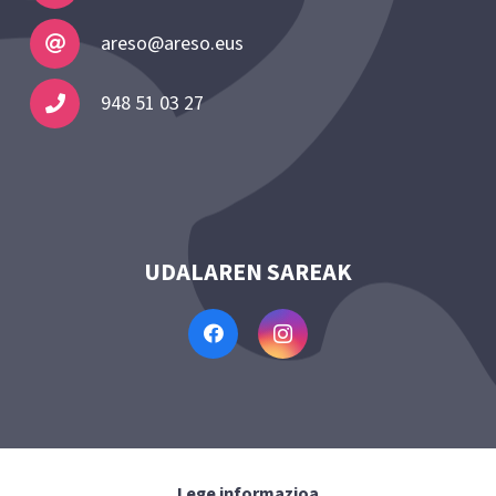
areso@areso.eus
948 51 03 27
UDALAREN SAREAK
Lege informazioa