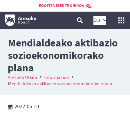
EGOITZA ELEKTRONIKOA
Eus
Mendialdeako aktibazio
sozioekonomikorako
plana
Aresoko Udala
Informazioa
Mendialdeako aktibazio sozioekonomikorako plana
2022-05-10