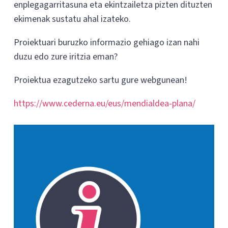
enplegagarritasuna eta ekintzailetza pizten dituzten
ekimenak sustatu ahal izateko.
Proiektuari buruzko informazio gehiago izan nahi
duzu edo zure iritzia eman?
Proiektua ezagutzeko sartu gure webgunean!
https://www.cederna.eu/eus/mendialdea-plana/