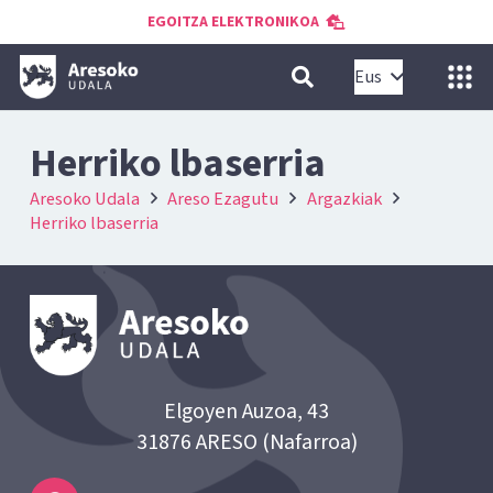
EGOITZA ELEKTRONIKOA
Eus
Herriko lbaserria
Aresoko Udala
Areso Ezagutu
Argazkiak
Herriko lbaserria
Elgoyen Auzoa, 43
31876 ARESO (Nafarroa)