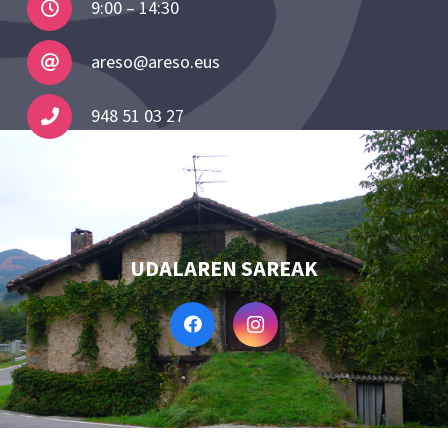
9:00 – 14:30
areso@areso.eus
948 51 03 27
UDALAREN SAREAK