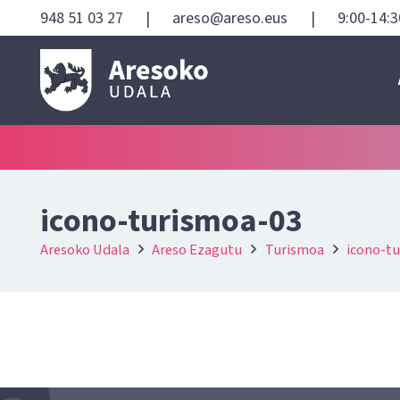
948 51 03 27
|
areso@areso.eus
|
9:00-14:3
icono-turismoa-03
Aresoko Udala
Areso Ezagutu
Turismoa
icono-t