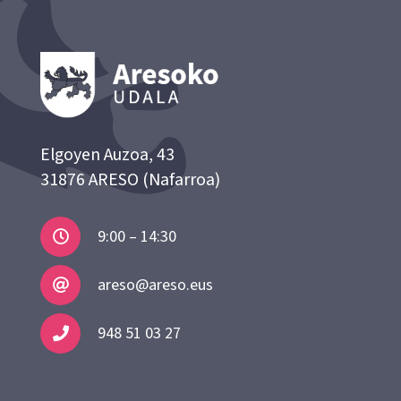
Elgoyen Auzoa, 43
31876 ARESO (Nafarroa)
9:00 – 14:30
areso@areso.eus
948 51 03 27