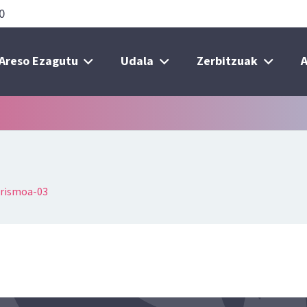
0
Areso Ezagutu
Udala
Zerbitzuak
A
urismoa-03