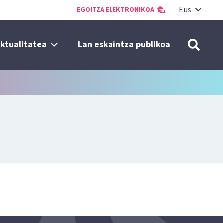
Eus
EGOITZA ELEKTRONIKOA
ktualitatea
Lan eskaintza publikoa