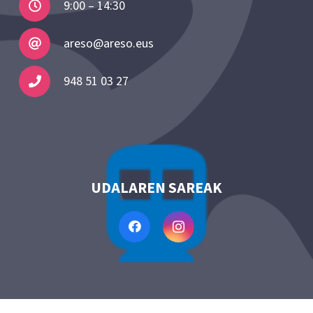
9:00 – 14:30
areso@areso.eus
948 51 03 27
UDALAREN SAREAK