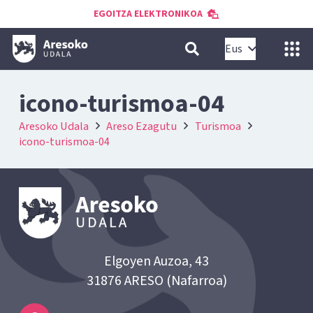
EGOITZA ELEKTRONIKOA
Eus
icono-turismoa-04
Aresoko Udala
Areso Ezagutu
Turismoa
icono-turismoa-04
Elgoyen Auzoa, 43
31876 ARESO (Nafarroa)