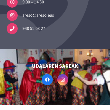
9:00 – 14:30
areso@areso.eus
948 51 03 27
UDALAREN SAREAK