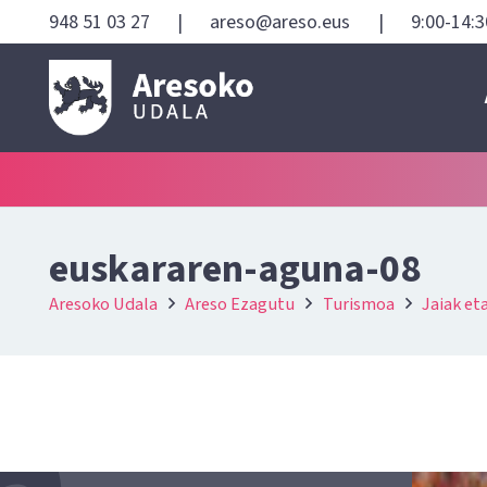
948 51 03 27
|
areso@areso.eus
|
9:00-14:3
euskararen-aguna-08
Aresoko Udala
Areso Ezagutu
Turismoa
Jaiak et