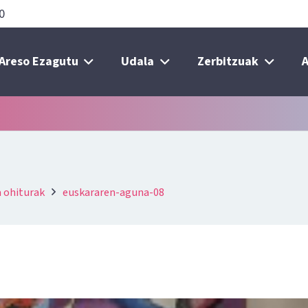
0
Areso Ezagutu
Udala
Zerbitzuak
A
a ohiturak
euskararen-aguna-08