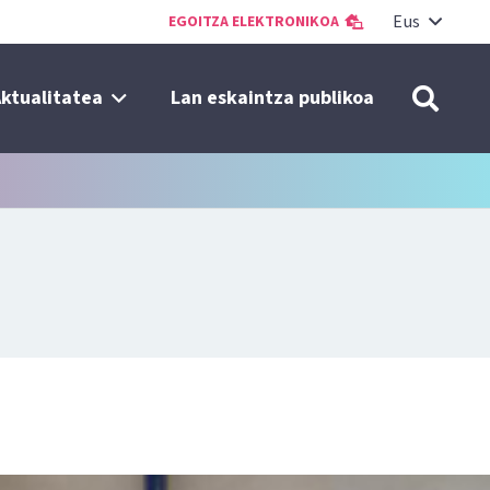
Eus
EGOITZA ELEKTRONIKOA
ktualitatea
Lan eskaintza publikoa