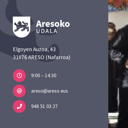
Elgoyen Auzoa, 43
31876 ARESO (Nafarroa)
9:00 – 14:30
areso@areso.eus
948 51 03 27