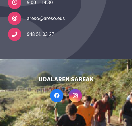
9:00 – 14:30
areso@areso.eus
948 51 03 27
UDALAREN SAREAK