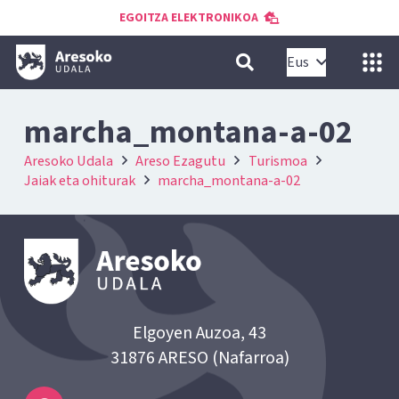
EGOITZA ELEKTRONIKOA
Eus
marcha_montana-a-02
Aresoko Udala
Areso Ezagutu
Turismoa
Jaiak eta ohiturak
marcha_montana-a-02
Elgoyen Auzoa, 43
31876 ARESO (Nafarroa)