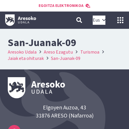
EGOITZA ELEKTRONIKOA
Eus
San-Juanak-09
Aresoko Udala
Areso Ezagutu
Turismoa
Jaiak eta ohiturak
San-Juanak-09
Elgoyen Auzoa, 43
31876 ARESO (Nafarroa)