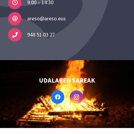
9:00 – 14:30
areso@areso.eus
948 51 03 27
UDALAREN SAREAK