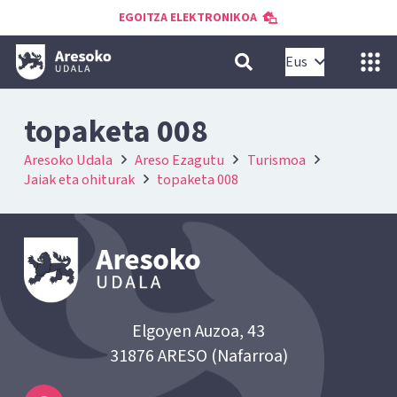
EGOITZA ELEKTRONIKOA
Eus
topaketa 008
Aresoko Udala
Areso Ezagutu
Turismoa
Jaiak eta ohiturak
topaketa 008
Elgoyen Auzoa, 43
31876 ARESO (Nafarroa)