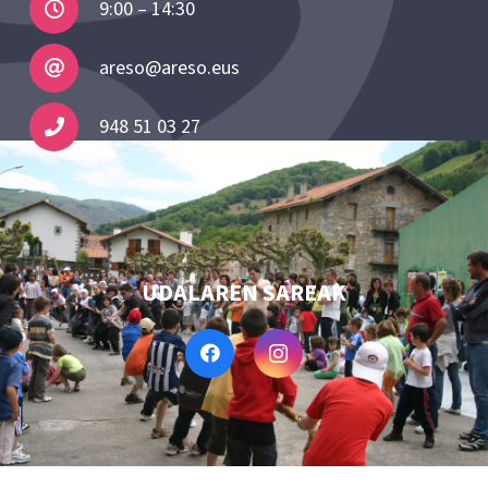
9:00 – 14:30
areso@areso.eus
948 51 03 27
UDALAREN SAREAK