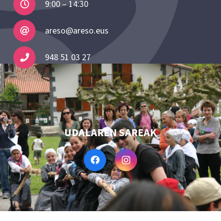
9:00 – 14:30
areso@areso.eus
948 51 03 27
UDALAREN SAREAK