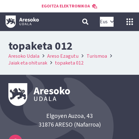
EGOITZA ELEKTRONIKOA
Eus
topaketa 012
Aresoko Udala
Areso Ezagutu
Turismoa
Jaiak eta ohiturak
topaketa 012
Elgoyen Auzoa, 43
31876 ARESO (Nafarroa)