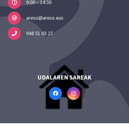
9:00 – 14:30
areso@areso.eus
948 51 03 27
UDALAREN SAREAK