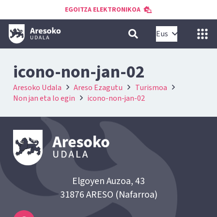
EGOITZA ELEKTRONIKOA
Eus
icono-non-jan-02
Aresoko Udala
Areso Ezagutu
Turismoa
Non jan eta lo egin
icono-non-jan-02
Elgoyen Auzoa, 43
31876 ARESO (Nafarroa)