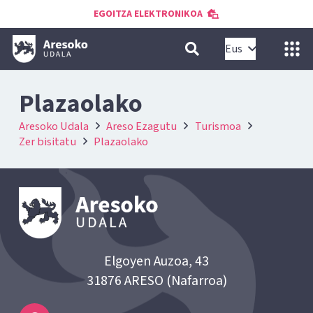
EGOITZA ELEKTRONIKOA
Eus
Plazaolako
Aresoko Udala
Areso Ezagutu
Turismoa
Zer bisitatu
Plazaolako
Elgoyen Auzoa, 43
31876 ARESO (Nafarroa)