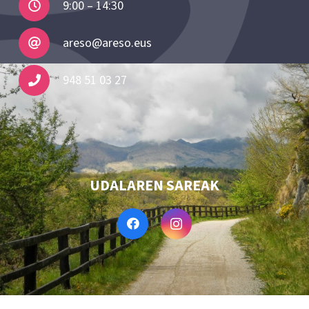
9:00 – 14:30
areso@areso.eus
948 51 03 27
UDALAREN SAREAK