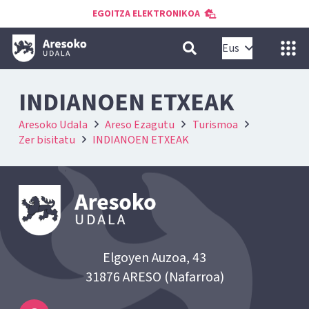
EGOITZA ELEKTRONIKOA
Eus
INDIANOEN ETXEAK
Aresoko Udala
Areso Ezagutu
Turismoa
Zer bisitatu
INDIANOEN ETXEAK
Elgoyen Auzoa, 43
31876 ARESO (Nafarroa)