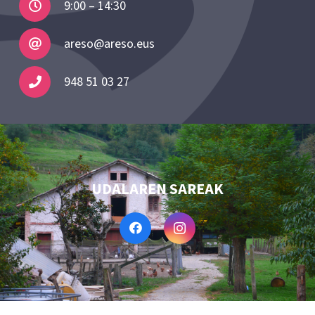
9:00 – 14:30
areso@areso.eus
948 51 03 27
UDALAREN SAREAK