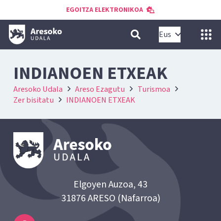
EGOITZA ELEKTRONIKOA
Eus
INDIANOEN ETXEAK
Aresoko Udala
Areso Ezagutu
Turismoa
Zer bisitatu
INDIANOEN ETXEAK
Elgoyen Auzoa, 43
31876 ARESO (Nafarroa)