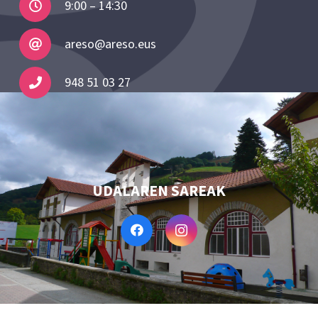
9:00 – 14:30
areso@areso.eus
948 51 03 27
UDALAREN SAREAK