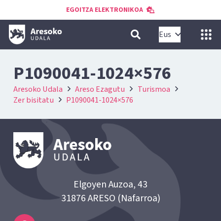
EGOITZA ELEKTRONIKOA
Eus
P1090041-1024×576
Aresoko Udala
Areso Ezagutu
Turismoa
Zer bisitatu
P1090041-1024×576
Elgoyen Auzoa, 43
31876 ARESO (Nafarroa)