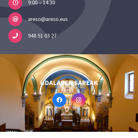
9:00 – 14:30
areso@areso.eus
948 51 03 27
UDALAREN SAREAK