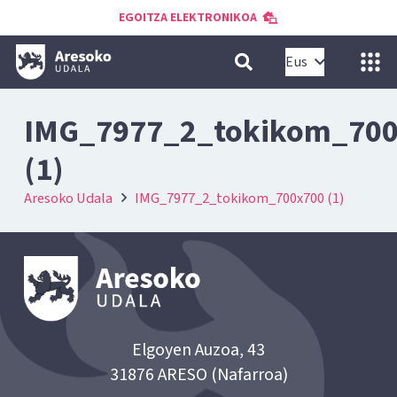
EGOITZA ELEKTRONIKOA
Eus
IMG_7977_2_tokikom_70
(1)
Aresoko Udala
IMG_7977_2_tokikom_700x700 (1)
Elgoyen Auzoa, 43
31876 ARESO (Nafarroa)