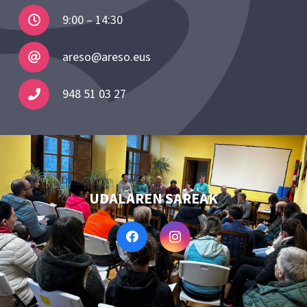
9:00 – 14:30
areso@areso.eus
948 51 03 27
UDALAREN SAREAK