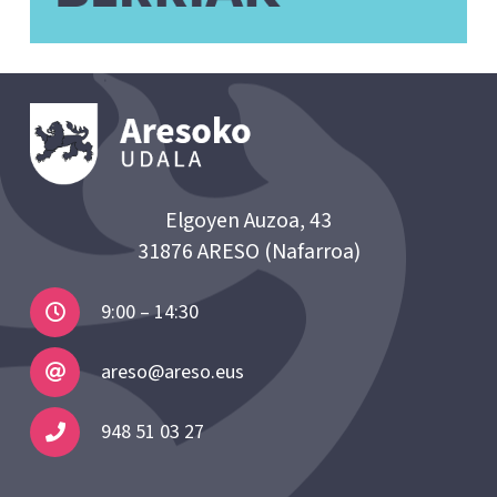
Elgoyen Auzoa, 43
31876 ARESO (Nafarroa)
9:00 – 14:30
areso@areso.eus
948 51 03 27