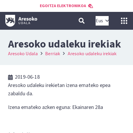
EGOITZA ELEKTRONIKOA
Eus
Aresoko udaleku irekiak
Aresoko Udala
Berriak
Aresoko udaleku irekiak
2019-06-18
Aresoko udaleku irekietan izena emateko epea
zabaldu da.
Izena emateko azken eguna: Ekainaren 28a