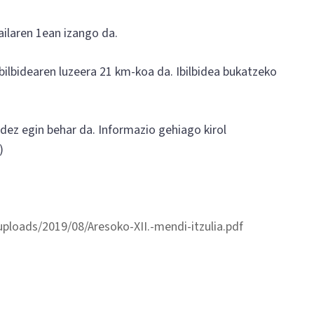
ailaren 1ean izango da.
bilbidearen luzeera 21 km-koa da. Ibilbidea bukatzeko
z egin behar da. Informazio gehiago kirol
)
uploads/2019/08/Aresoko-XII.-mendi-itzulia.pdf