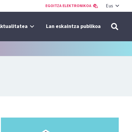
Eus
EGOITZA ELEKTRONIKOA
ktualitatea
Lan eskaintza publikoa