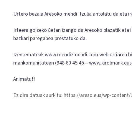
Urtero bezala Aresoko mendi itzulia antolatu da eta ir
Irteera goizeko 8etan izango da Aresoko plazatik eta i
bazkari paregabea prestatuko da.
Izen-emateak www.mendizmendi.com web orriaren bide
mankomunitatean (948 60 45 45 – www.kirolmank.eus
Animatu!!
Ez dira datuak aurkitu: https://areso.eus/wp-content/