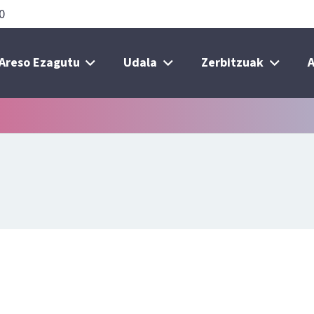
0
Areso Ezagutu
Udala
Zerbitzuak
A