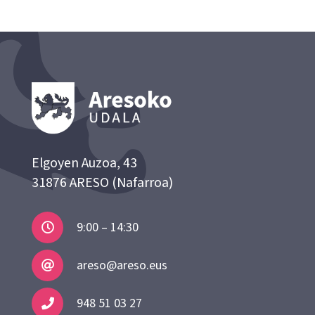
Elgoyen Auzoa, 43
31876 ARESO (Nafarroa)
9:00 – 14:30
areso@areso.eus
948 51 03 27