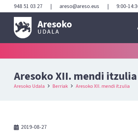
948 51 03 27
|
areso@areso.eus
|
9:00-14:3
Aresoko XII. mendi itzulia
Aresoko Udala
Berriak
Aresoko XII. mendi itzulia
2019-08-27