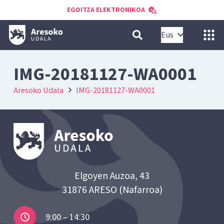
EGOITZA ELEKTRONIKOA
Eus
IMG-20181127-WA0001
Aresoko Udala
IMG-20181127-WA0001
Elgoyen Auzoa, 43
31876 ARESO (Nafarroa)
9:00 – 14:30