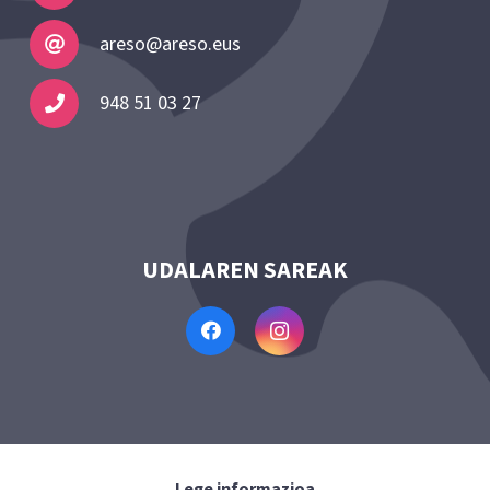
areso@areso.eus
948 51 03 27
UDALAREN SAREAK
Lege informazioa