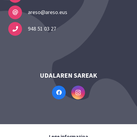
areso@areso.eus
948 51 03 27
UDALAREN SAREAK
Lege informazioa