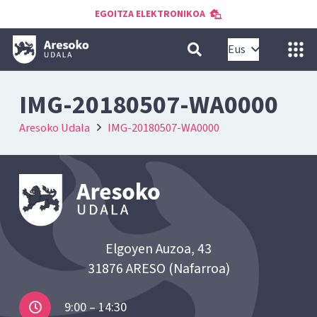
EGOITZA ELEKTRONIKOA
Eus
IMG-20180507-WA0000
Aresoko Udala
IMG-20180507-WA0000
Elgoyen Auzoa, 43
31876 ARESO (Nafarroa)
9:00 – 14:30