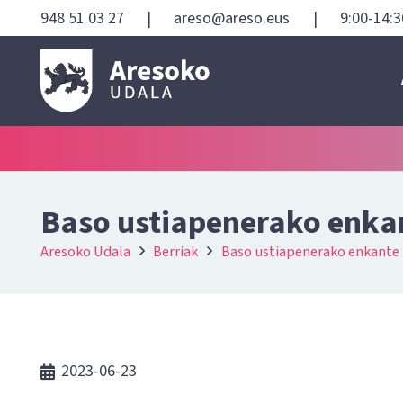
948 51 03 27
|
areso@areso.eus
|
9:00-14:3
Baso ustiapenerako enka
Aresoko Udala
Berriak
Baso ustiapenerako enkante
2023-06-23