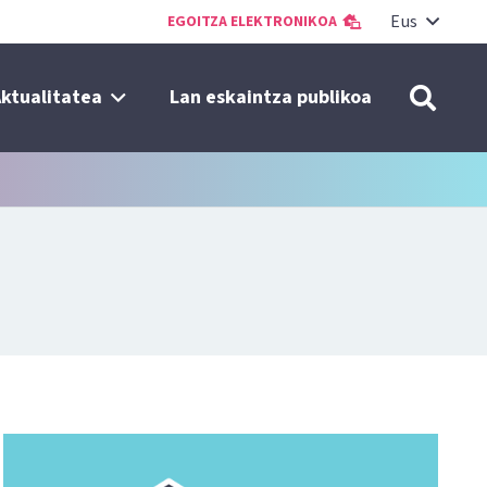
Eus
EGOITZA ELEKTRONIKOA
ktualitatea
Lan eskaintza publikoa