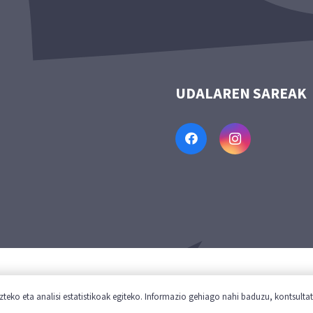
UDALAREN SAREAK
oa
Cookie politika
Pribatutasun politika
Laguntzaile
teko eta analisi estatistikoak egiteko. Informazio gehiago nahi baduzu, kontsulta