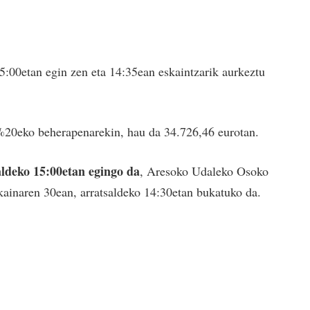
5:00etan egin zen eta 14:35ean eskaintzarik aurkeztu
 %20eko beherapenarekin, hau da 34.726,46 eurotan.
ldeko 15:00etan egingo da
, Aresoko Udaleko Osoko
kainaren 30ean, arratsaldeko 14:30etan bukatuko da.