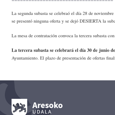
La segunda subasta se celebraó el día 28 de noviembre
se presentó ninguna oferta y se dejó DESIERTA la suba
La mesa de contratación convoca la tercera subasta con
La tercera subasta se celebrará el día 30 de junio de
Ayuntamiento. El plazo de presentación de ofertas final