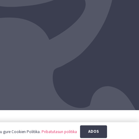
ak
Kontaktua
ADOS
tu gure Cookien Politika.
Pribatutasun politika