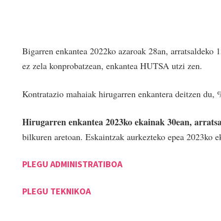
Bigarren enkantea 2022ko azaroak 28an, arratsaldeko 1
ez zela konprobatzean, enkantea HUTSA utzi zen.
Kontratazio mahaiak hirugarren enkantera deitzen du,
Hirugarren enkantea 2023ko ekainak 30ean, arratsa
bilkuren aretoan. Eskaintzak aurkezteko epea 2023ko e
PLEGU ADMINISTRATIBOA
PLEGU TEKNIKOA
____________________________________