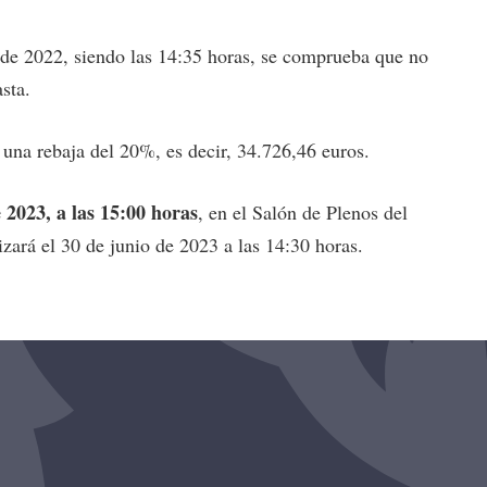
 de 2022, siendo las 14:35 horas, se comprueba que no
sta.
 una rebaja del 20%, es decir, 34.726,46 euros.
 2023, a las 15:00 horas
, en el Salón de Plenos del
izará el 30 de junio de 2023 a las 14:30 horas.