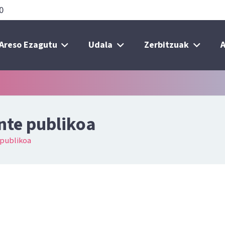
0
Areso Ezagutu
Udala
Zerbitzuak
A
nte publikoa
 publikoa