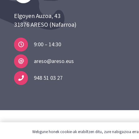
Elgoyen Auzoa, 43
31876 ARESO (Nafarroa)
9:00 – 14:30
areso@areso.eus
948 51 03 27
Lege informazi
Webgune honek cookie-ak erabiltzen ditu, zure nabigazioa erraz