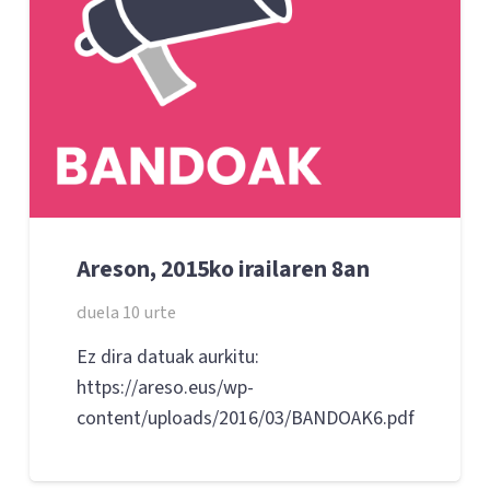
Areson, 2015ko irailaren 8an
duela 10 urte
Ez dira datuak aurkitu:
https://areso.eus/wp-
content/uploads/2016/03/BANDOAK6.pdf