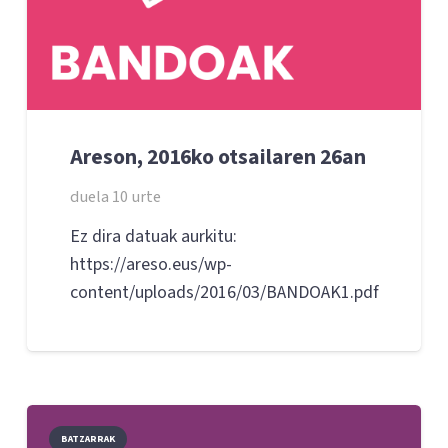
Areson, 2016ko otsailaren 26an
duela 10 urte
Ez dira datuak aurkitu:
https://areso.eus/wp-
content/uploads/2016/03/BANDOAK1.pdf
BATZARRAK