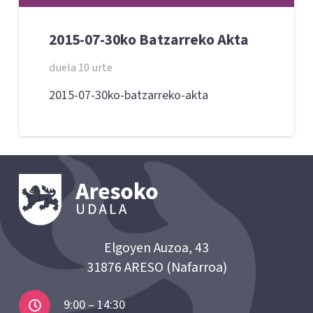
2015-07-30ko Batzarreko Akta
duela 10 urte
2015-07-30ko-batzarreko-akta
Elgoyen Auzoa, 43
31876 ARESO (Nafarroa)
9:00 – 14:30