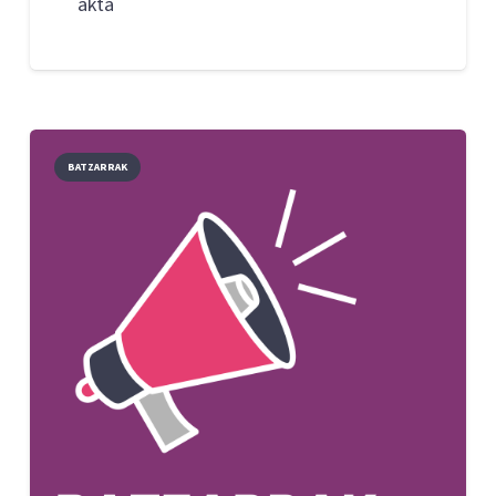
akta
BATZARRAK