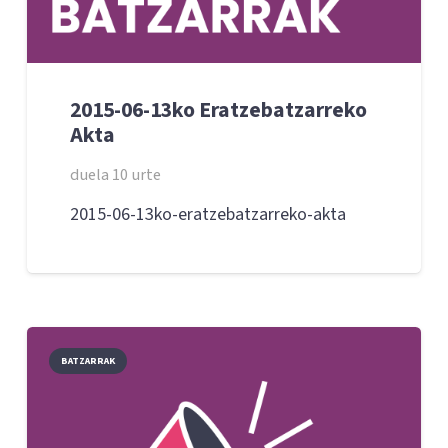
2015-06-13ko Eratzebatzarreko
Akta
duela 10 urte
2015-06-13ko-eratzebatzarreko-akta
BATZARRAK