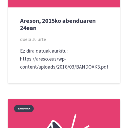
Areson, 2015ko abenduaren
24ean
duela 10 urte
Ez dira datuak aurkitu:
https://areso.eus/wp-
content/uploads/2016/03/BANDOAK3.pdf
BANDOAK