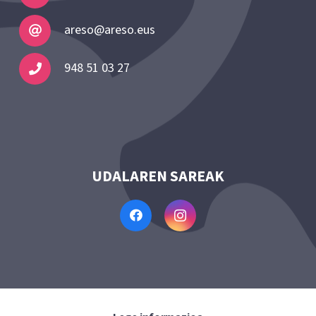
areso@areso.eus
948 51 03 27
UDALAREN SAREAK