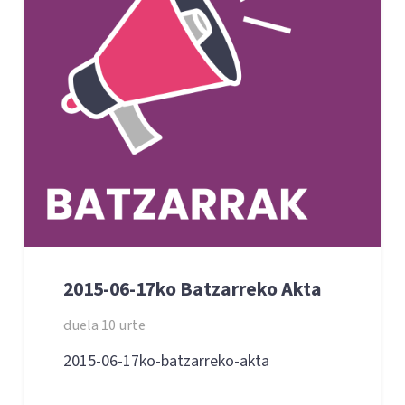
2015-06-17ko Batzarreko Akta
duela 10 urte
2015-06-17ko-batzarreko-akta