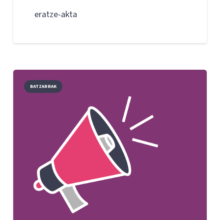
eratze-akta
BATZARRAK