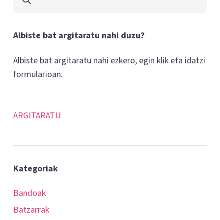
Albiste bat argitaratu nahi duzu?
Albiste bat argitaratu nahi ezkero, egin klik eta idatzi
formularioan.
ARGITARATU
Kategoriak
Bandoak
Batzarrak