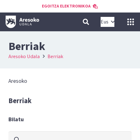
EGOITZA ELEKTRONIKOA
Eus
Berriak
Aresoko Udala
Berriak
Aresoko
Berriak
Bilatu
Bilatu: