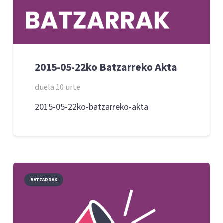
2015-05-22ko Batzarreko Akta
duela 10 urte
2015-05-22ko-batzarreko-akta
BATZARRAK