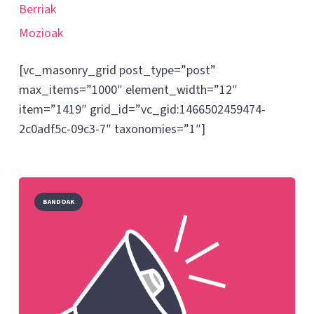
Berriak
Mozioak
[vc_masonry_grid post_type=”post”
max_items=”1000″ element_width=”12″
item=”1419″ grid_id=”vc_gid:1466502459474-
2c0adf5c-09c3-7″ taxonomies=”1″]
BANDOAK