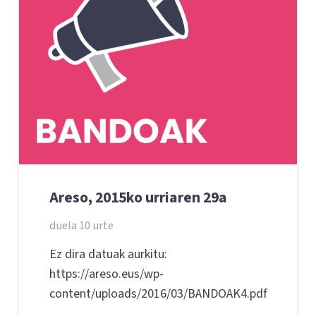
Areso, 2015ko urriaren 29a
duela 10 urte
Ez dira datuak aurkitu:
https://areso.eus/wp-
content/uploads/2016/03/BANDOAK4.pdf