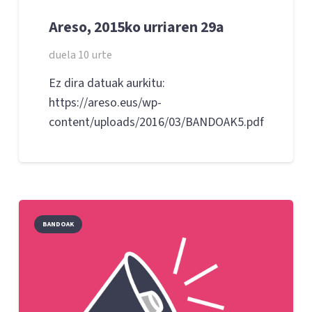
Areso, 2015ko urriaren 29a
duela 10 urte
Ez dira datuak aurkitu:
https://areso.eus/wp-
content/uploads/2016/03/BANDOAK5.pdf
BANDOAK