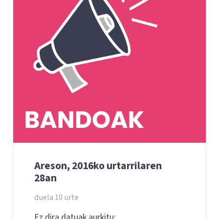
Areson, 2016ko urtarrilaren
28an
duela 10 urte
Ez dira datuak aurkitu: